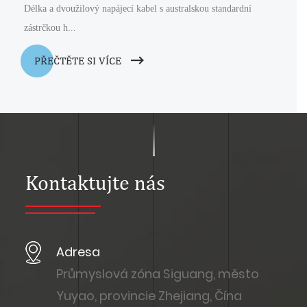
Délka a dvoužilový napájecí kabel s australskou standardní
zástrčkou h...
PŘEČTĚTE SI VÍCE
Kontaktujte nás
Adresa
Průmyslová zóna Siguang, město
Yuyao, provincie Zhejiang, Čína