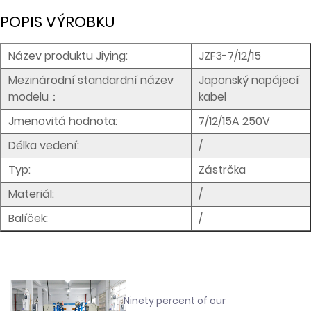
POPIS VÝROBKU
Název produktu Jiying:
JZF3-7/12/15
Mezinárodní standardní název
Japonský napájecí
modelu：
kabel
Jmenovitá hodnota:
7/12/15A 250V
Délka vedení:
/
Typ:
Zástrčka
Materiál:
/
Balíček:
/
Ninety percent of our