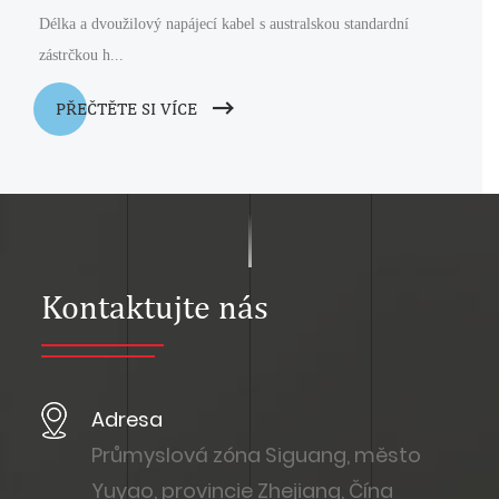
Délka a dvoužilový napájecí kabel s australskou standardní
zástrčkou h...
PŘEČTĚTE SI VÍCE
Kontaktujte nás
Adresa
Průmyslová zóna Siguang, město
Yuyao, provincie Zhejiang, Čína