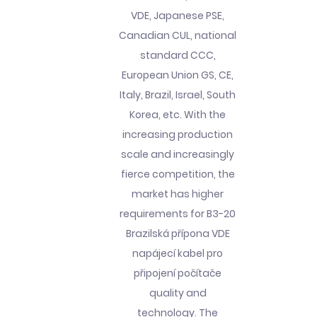
VDE, Japanese PSE,
Canadian CUL, national
standard CCC,
European Union GS, CE,
Italy, Brazil, Israel, South
Korea, etc. With the
increasing production
scale and increasingly
fierce competition, the
market has higher
requirements for B3-20
Brazilská přípona VDE
napájecí kabel pro
připojení počítače
quality and
technology. The