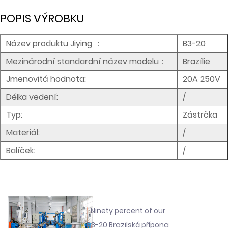
POPIS VÝROBKU
Název produktu Jiying
：
B3-20
Mezinárodní standardní název modelu：
Brazílie
Jmenovitá hodnota:
20A 250V
Délka vedení:
/
Typ:
Zástrčka
Materiál:
/
Balíček:
/
Ninety percent of our
B3-20 Brazilská přípona