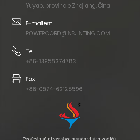
Yuyao, provincie Zhejiang, Čína
E-mailem
POWERCORD@NBJINTING.COM
Tel
+86-13958374783
Fax
+86-0574-62125596
Profesionální výrobce standardních vodičů