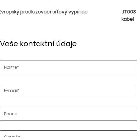
JT003 Evropský standardní třížilový příponov
kabel
Vaše kontaktní údaje