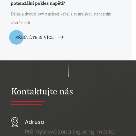
potenciální pokles napětí?
Délka a dvoužilový napájecí kabel s australskou standardní
zástrčkou h...
PŘEČTĚTE SI VÍCE
Kontaktujte nás
Adresa
Průmyslová zóna Siguang, město