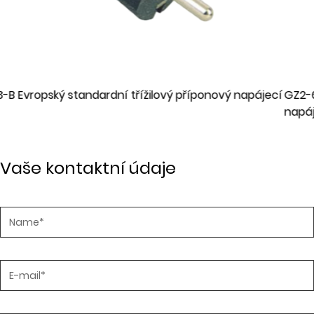
vý napájecí
GZ2-6B Dvoužilový evropský standardní zástr
napájecí kabel
Vaše kontaktní údaje