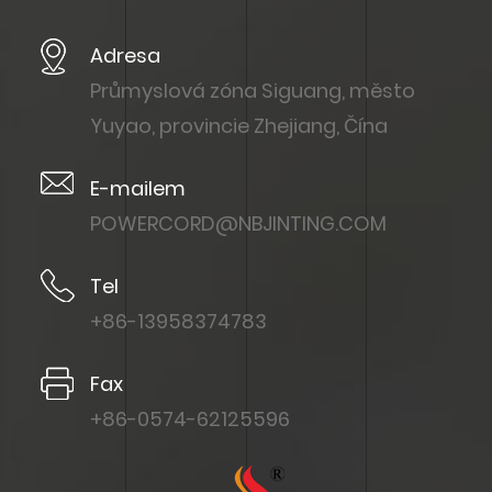
Adresa
Průmyslová zóna Siguang, město
Yuyao, provincie Zhejiang, Čína
E-mailem
POWERCORD@NBJINTING.COM
Tel
+86-13958374783
Fax
+86-0574-62125596