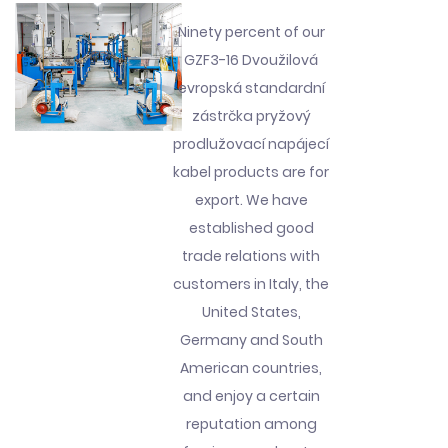
Ninety percent of our
GZF3-16 Dvoužilová
evropská standardní
zástrčka pryžový
prodlužovací napájecí
kabel products are for
export. We have
established good
trade relations with
customers in Italy, the
United States,
Germany and South
American countries,
and enjoy a certain
reputation among