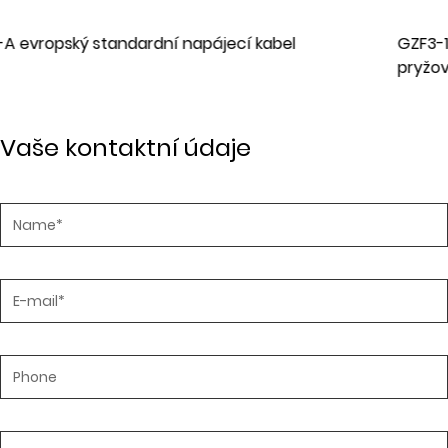
GZF3-16 Dvoužilová evropská standardní zást
pryžový prodlužovací napájecí kabel
Vaše kontaktní údaje