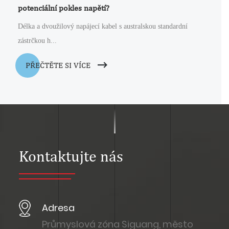
potenciální pokles napětí?
Délka a dvoužilový napájecí kabel s australskou standardní
zástrčkou h...
PŘEČTĚTE SI VÍCE
Kontaktujte nás
Adresa
Průmyslová zóna Siguang, město