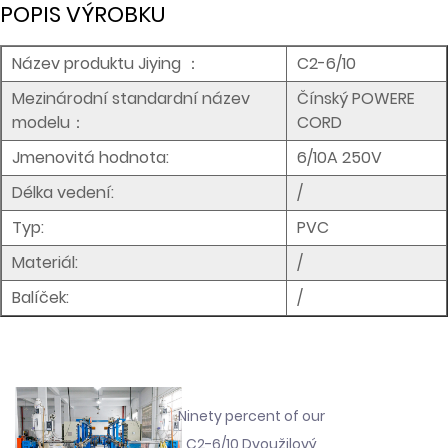
POPIS VÝROBKU
Název produktu Jiying
：
C2-6/10
Mezinárodní standardní název
Čínský POWERE
modelu：
CORD
Jmenovitá hodnota:
6/10A 250V
Délka vedení:
/
Typ:
PVC
Materiál:
/
Balíček:
/
Ninety percent of our
C2-6/10 Dvoužilový