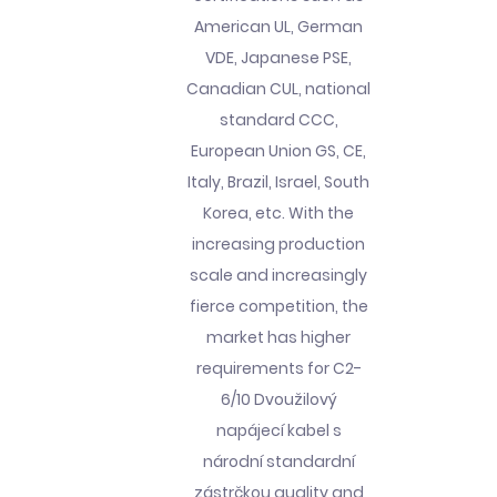
American UL, German
VDE, Japanese PSE,
Canadian CUL, national
standard CCC,
European Union GS, CE,
Italy, Brazil, Israel, South
Korea, etc. With the
increasing production
scale and increasingly
fierce competition, the
market has higher
requirements for C2-
6/10 Dvoužilový
napájecí kabel s
národní standardní
zástrčkou quality and